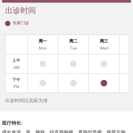
出诊时间
专家门诊
周一
周二
周三
Mon
Tue
Wed
T
上午
AM
下午
PM
出诊时间以实际为准
医疗特长:
擅长食道、胃、胰腺、结直肠肿瘤、胃肠间质瘤、腹膜后肿