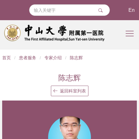
En
导
首页
/
患者服务
/
专家介绍
/
陈志辉
航
痕
陈志辉
迹
返回科室列表