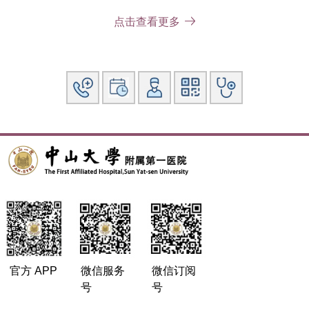
国际胃癌协会（IGCA）会员
点击查看更多
中国抗癌协会肿瘤支持专业委员会外科学组委员
广东省临床医学学会结直肠外科专业委员会常委
广东省抗癌协会大肠癌专业委员会委员
广东省医师协会减重与代谢病工作委员会委员
海峡两岸医药卫生交流协会消化道外科专业委员会委员
论著：
Ying S
,
Chen Z
(co-firstauthor)
,
Medhurst AL
,
Neal JA
,
Bao
Z
,
Mortusewicz O
,
McGouran J
,
Song X
,
Shen H
,
Hamdy
FC
,
Kessler BM
,
Meek K
,
Helleday T
.DNA-PKcs and
PARP1 bind to unresected stalled DNA replication forks
where theyrecruit XRCC1 to mediate repair.
CancerRes.
2016,76(5):1078-1088.
ChenZ,
Dai W, Yang L, Yang H, Ding L, He Y, Song X, Cui
官方 APP
微信服务
微信订阅
J.
Elevated expression of CXCL16correlates with poor
号
号
prognosis in patients with colorectal cancer.