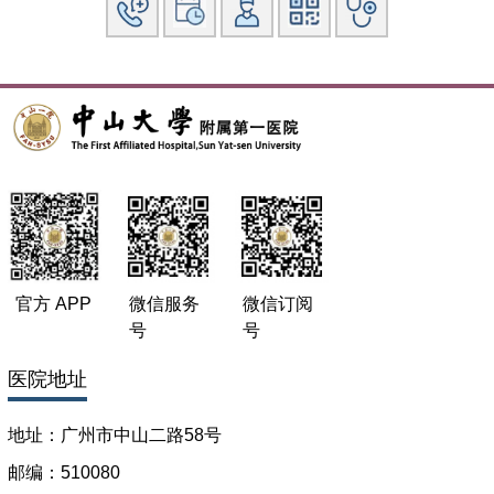
mediating osteoclast diffe人tiation and function.
J.Biol.Chem,
2004
,279(52):54759.
2. Development of a chimaeric receptor approach to study
sigaling by tumour necrosis factor receptor family members.
Biochem.J,2004,
383:219.
3.A novel RANK cytoplasmic motif plays essential role in
osteoclastogenesis by committing macrophages to the
osteoclast lineage.
J.Biol.Chem,2006,
281(8): 4678.
4.Aurora Kinase Inhibitor VX-680 Induces Apoptosis in
ATRA-resistant Acute Promyelocytic Leukemia Cell Line
NB4-R2.
J Transl Med
,
2011,9:74.
官方 APP
微信服务
微信订阅
5.Curcumin reduces expression of Bcl-2, leading to apoptosis
号
号
in daunorubicin-insensitive CD34+ acute myeloid leukemia
医院地址
cell lines and primary sorted CD34+ acute myeloid leukemia
cells.
J Transl Med
, 2011,9:71.
地址：广州市中山二路58号
邮编：510080
专著：《血液病临床诊断与治疗方案》, 副主编,科学技术文献