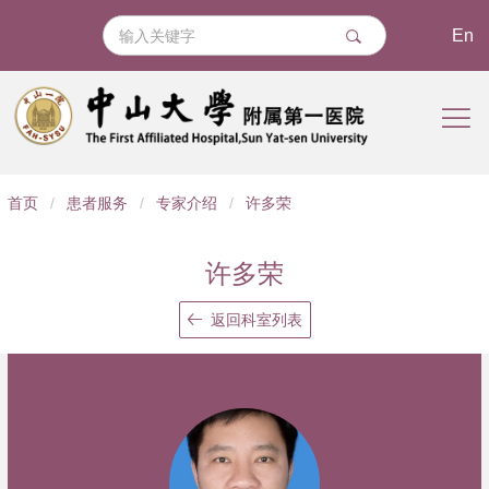
En
导
首页
/
患者服务
/
专家介绍
/
许多荣
航
痕
许多荣
迹
返回科室列表