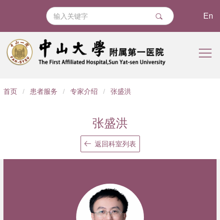
En
导
首页
/
患者服务
/
专家介绍
/
张盛洪
航
痕
张盛洪
迹
返回科室列表