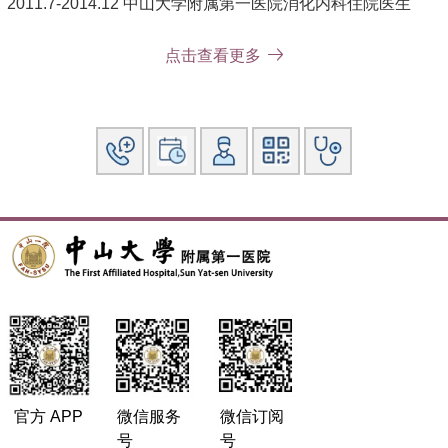
2011.7-2014.12 中山大学附属第一医院消化内科住院医生
2014.12-2016.12 中山大学附属第一医院消化内科主治医生、
点击查看更多
硕士研究生导师
2016.12-2021.12 中山大学附属第一医院副主任医师、博士研
究生导师
2021.12-现在 中山大学附属第一医院主任医师、博士研究生
导师
2022.12-现在 中山大学附属第一医院教授、博士研究生导师
社会兼职：
中华医学会消化分会青年委员，中华医学会消化分会IBD学者
青年副组长，广东省医学会消化分会委员，广东省精准医学应
用学会IBD副主委，中国炎症性肠病诊治质控评估中心秘书；
担任Frontiers in Immunology杂志副主编、Clinical and
Experimental Medicine（IF 3.5）客座主编，JAMA、Nat
Commun、Genome Biol、Cell Death Differ、Adv Sci、Clin
官方 APP
微信服务
微信订阅
Gastroenterol Hepatol等杂志审稿人。
号
号