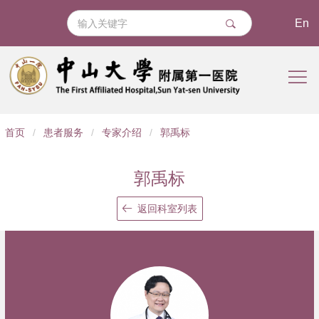
En
导
首页
/
患者服务
/
专家介绍
/
郭禹标
航
痕
郭禹标
迹
返回科室列表