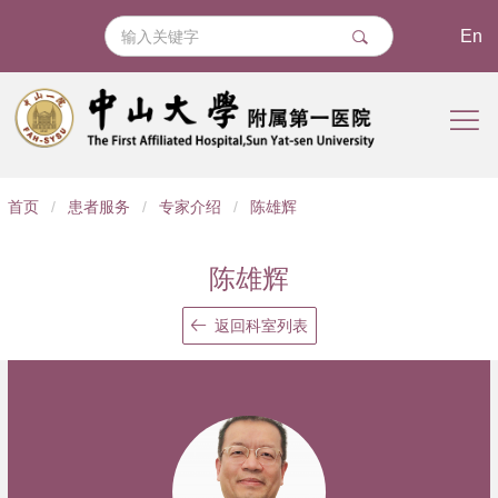
En
导
首页
/
患者服务
/
专家介绍
/
陈雄辉
航
痕
陈雄辉
迹
返回科室列表