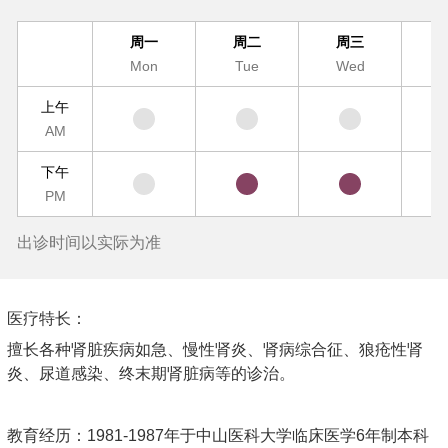
周一
周二
周三
Mon
Tue
Wed
T
上午
AM
下午
PM
出诊时间以实际为准
医疗特长：
擅长各种肾脏疾病如急、慢性肾炎、肾病综合征、狼疮性肾
炎、尿道感染、终末期肾脏病等的诊治。
教育经历：1981-1987年于中山医科大学临床医学6年制本科