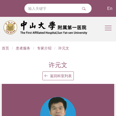
En
导
首页
/
患者服务
/
专家介绍
/
许元文
航
痕
许元文
迹
返回科室列表