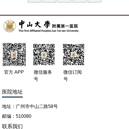
arthritis fibroblast-like synoviocytes. Rheumatology, 2007，
46：920-9262． Xu H (corresponding author), Liu P, Liang
L，et al. RhoA –mediatesd TNF-α-induced Activation of
Nuclear FactorκB in Rheumatoid Synoviocytes : Inhibitory
Effect of Simvastatin. Arthritis Rheum, 2006, 54:3441-3451
3． Xu H, Zeng L, Hui P, et al. HMG-CoA reductase inhibitor
simvastatin mitigates VEGF-induced "inside-out" signaling to
extracellular matrix by preventing RhoA activation. Am J
Physiol Renal Physiol. 2006,291:F995-1004 4． 许韩师，杨
岫岩，梁柳琴, 等. RhoA/ROK信号通路对LPS诱导的人外周血
官方 APP
微信服务
微信订阅
单核细胞分泌细胞因子的调控作用. 中华微生物学和免疫学杂
号
号
志 2006,26:224-2275． 许韩师，杨岫岩，梁柳琴, 等. 慢性
GvHD狼疮样小鼠肾组织CSF-1表达及泼尼松的调控作用. 中
医院地址
华风湿病学杂志 2003,7:402-4066． 许韩师，杨岫岩，梁柳
琴, 等. 慢性移植物抗宿主病狼疮样小鼠肾组织AKT信号通路蛋
地址：广州市中山二路58号
白表达及泼尼松的调控作用.中国病理生理杂志 2003, 19：
邮编：510080
1305-13107． 叶玉津，许韩师 （通讯作者）， 梁柳琴，
等.IFN-γ对SLE患者外周血PBMC Blys基因表达的调控. 中华
联系我们