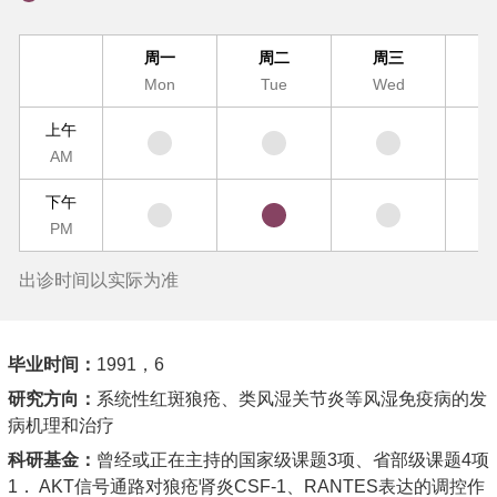
周一
周二
周三
Mon
Tue
Wed
T
上午
AM
下午
PM
出诊时间以实际为准
毕业时间：
1991，6
研究方向：
系统性红斑狼疮、类风湿关节炎等风湿免疫病的发
病机理和治疗
科研基金：
曾经或正在主持的国家级课题3项、省部级课题4项
1． AKT信号通路对狼疮肾炎CSF-1、RANTES表达的调控作