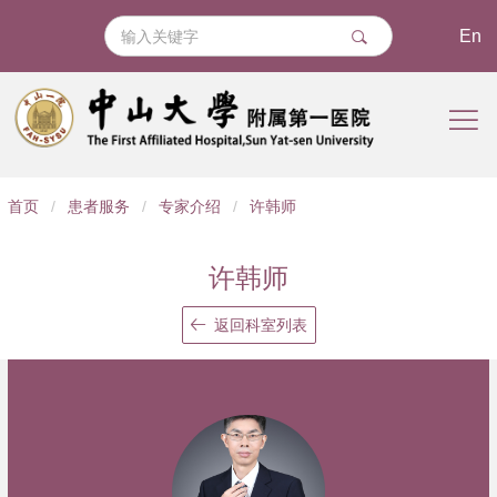
En
导
首页
/
患者服务
/
专家介绍
/
许韩师
航
痕
许韩师
迹
返回科室列表