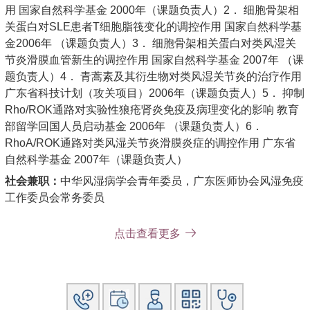
用 国家自然科学基金 2000年（课题负责人）2． 细胞骨架相
关蛋白对SLE患者T细胞脂筏变化的调控作用 国家自然科学基
金2006年 （课题负责人）3． 细胞骨架相关蛋白对类风湿关
节炎滑膜血管新生的调控作用 国家自然科学基金 2007年 （课
题负责人）4． 青蒿素及其衍生物对类风湿关节炎的治疗作用
广东省科技计划（攻关项目）2006年（课题负责人）5． 抑制
Rho/ROK通路对实验性狼疮肾炎免疫及病理变化的影响 教育
部留学回国人员启动基金 2006年 （课题负责人）6．
RhoA/ROK通路对类风湿关节炎滑膜炎症的调控作用 广东省
自然科学基金 2007年（课题负责人）
社会兼职：
中华风湿病学会青年委员，广东医师协会风湿免疫
工作委员会常务委员
获奖情况：
参与的科研项目曾获国家科技进步二等奖一项、中
点击查看更多
华医学科技二等奖一项、广东省科技进步二等奖一项。
论著：
1． Xu H (corresponding author), He Y, Yang X, et al.
Anti-malarial agent artesunate inhibits TNF-α-induced
production of proinflammatory cytokines via inhibition of NF-
κB and PI3 kinase/Akt signal pathway in human rheumatoid