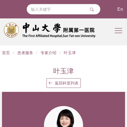
En
导
首页
/
患者服务
/
专家介绍
/
叶玉津
航
痕
叶玉津
迹
返回科室列表