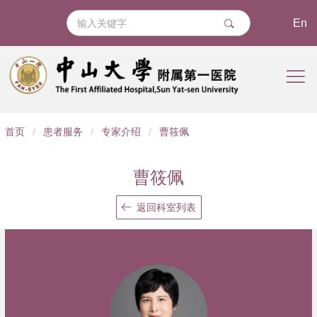
En
导
首页
/
患者服务
/
专家介绍
/
曹筱佩
航
痕
曹筱佩
迹
返回科室列表