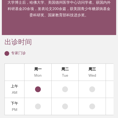
大学博士后，哈佛大学、美国德州医学中心访问学者。获国内外
科研基金20余项，发表论文200余篇，获美国青少年糖尿病基金
委科研奖、国家教育部科技进步奖。
出诊时间
专家门诊
周一
周二
周三
Mon
Tue
Wed
T
上午
AM
下午
PM