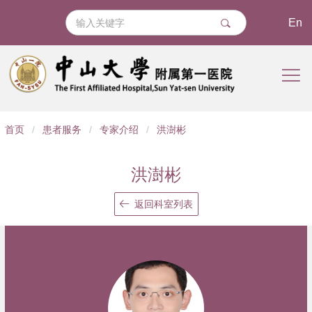
En
导
首页
/
患者服务
/
专家介绍
/
洪澍彬
航
痕
洪澍彬
迹
返回科室列表